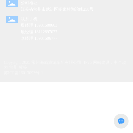
公司地址
江苏省常州市武进区杨家村陶冶线258号
联系手机
殷经理
13901500663
殷经理
18112897077
李经理
13901506777
Copyright 2025 常州海威旅游车船有限公司 IPv6
网站建设：中企动
力
常州
标签
苏ICP备16013093号-1