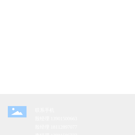
联系手机
殷经理
13901500663
殷经理
18112897077