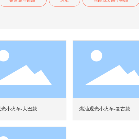
铝合金浮筒船
房艇
新能源公园小游船
光小火车-大巴款
燃油观光小火车-复古款