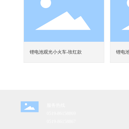
锂电池观光小火车-玫红款
锂电池
服务热线
0519-86158869
0519-86158867