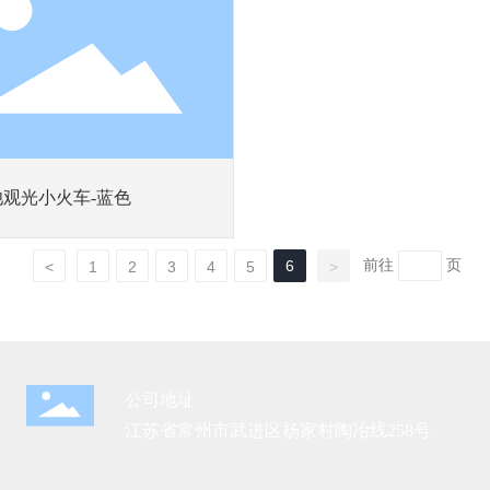
观光小火车-蓝色
前往
页
6
<
1
2
3
4
5
>
公司地址
江苏省常州市武进区杨家村陶冶线258号