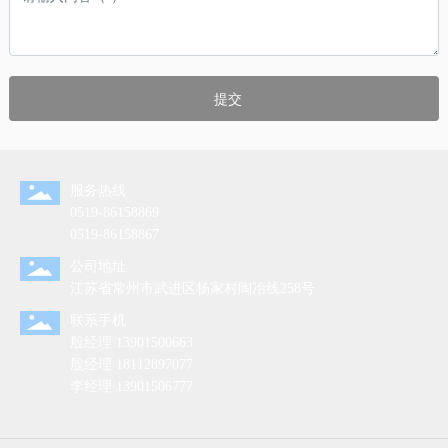
提交
服务热线
0519-86158869
0519-86158867
公司地址
江苏省常州市武进区杨家村陶冶线258号
联系手机
殷经理
13901500663
殷经理
18112897077
李经理
13901506777