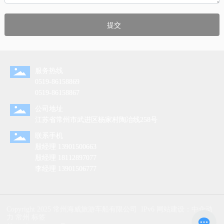
提交
服务热线
0519-86158869
0519-86158867
公司地址
江苏省常州市武进区杨家村陶冶线258号
联系手机
殷经理
13901500663
殷经理
18112897077
李经理
13901506777
Copyright 2025 常州海威旅游车船有限公司 IPv6
网站建设：中企动
力
常州
标签